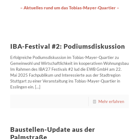
– Aktuelles rund um das Tobias-Mayer-Quartier –
IBA-Festival #2: Podiumsdiskussion
Erfolgreiche Podiumsdiskussion im Tobias-Mayer-Quartier zu
Gemeinwohl und Wirtschaftlichkeit im kooperativen Wohnungsbau
IBA-Festival #2: Podiumsdiskussion
Im Rahmen des IBA’27 Festivals #2 lud die EWB GmbH am 22.
Mai 2025 Fachpublikum und Interessierte aus der Stadtregion
Erfolgreiche Podiumsdiskussion im Tobias-Mayer-Quartier zu
Stuttgart zu einer Veranstaltung ins Tobias-Mayer-Quartier in
Gemeinwohl und Wirtschaftlichkeit im kooperativen Wohnungsbau
Esslingen ein.
[…]
Im Rahmen des IBA’27 Festivals #2 lud die EWB GmbH am 22.
Mai 2025 Fachpublikum und Interessierte aus der Stadtregion
Mehr erfahren
Stuttgart zu einer Veranstaltung ins Tobias-Mayer-Quartier in
Esslingen ein.
[…]
Mehr erfahren
Baustellen-Update aus der
Palmstraße
Baustellen-Update aus der Palmstraße Die vorgezogenen
Baustellen-Update aus der
Baumaßnahmen in der Palmstraße machen große Fortschritte.
Palmstraße
Gleichzeitig hat der Abbruch der Gebäude in der Palmstraße 35-