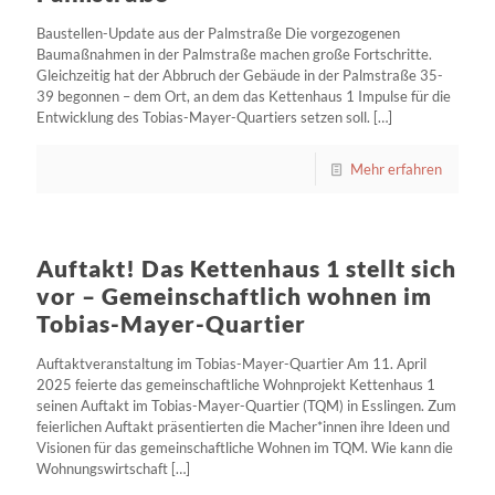
39 begonnen – dem Ort, an dem das Kettenhaus 1 Impulse für die
Baustellen-Update aus der Palmstraße Die vorgezogenen
Entwicklung des Tobias-Mayer-Quartiers setzen soll.
[…]
Baumaßnahmen in der Palmstraße machen große Fortschritte.
Gleichzeitig hat der Abbruch der Gebäude in der Palmstraße 35-
Mehr erfahren
39 begonnen – dem Ort, an dem das Kettenhaus 1 Impulse für die
Entwicklung des Tobias-Mayer-Quartiers setzen soll.
[…]
Mehr erfahren
Auftakt! Das Kettenhaus 1 stellt sich
vor – Gemeinschaftlich wohnen im
Tobias-Mayer-Quartier
Auftakt! Das Kettenhaus 1 stellt sich
Auftaktveranstaltung im Tobias-Mayer-Quartier Am 11. April
vor – Gemeinschaftlich wohnen im
2025 feierte das gemeinschaftliche Wohnprojekt Kettenhaus 1
Tobias-Mayer-Quartier
seinen Auftakt im Tobias-Mayer-Quartier (TQM) in Esslingen. Zum
feierlichen Auftakt präsentierten die Macher*innen ihre Ideen und
Auftaktveranstaltung im Tobias-Mayer-Quartier Am 11. April
Visionen für das gemeinschaftliche Wohnen im TQM. Wie kann die
2025 feierte das gemeinschaftliche Wohnprojekt Kettenhaus 1
Wohnungswirtschaft
[…]
seinen Auftakt im Tobias-Mayer-Quartier (TQM) in Esslingen. Zum
feierlichen Auftakt präsentierten die Macher*innen ihre Ideen und
Mehr erfahren
Visionen für das gemeinschaftliche Wohnen im TQM. Wie kann die
Wohnungswirtschaft
[…]