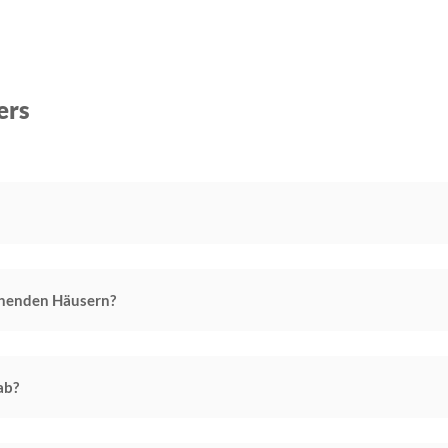
ers
ehenden Häusern?
ab?