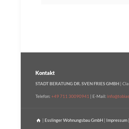
Kontakt
STADT BERATUNG DR. SVEN FRIES GMBH
| Cl
Telefon:
+49 711 30090941
| E-Mail:
info@tobia
|
Esslinger Wohnungsbau GmbH
|
Impressum